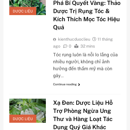
Phá Bí Quyết Vàng: Thảo
Dược Trị Rụng Tóc &
DƯỢC LIỆU
Kích Thích Mọc Tóc Hiệu
Quả
kienthucduoclieu
11 tháng
ago
0
32 mins
Tóc rụng luôn là nỗi lo lắng của
nhiều người, không chỉ ảnh
hưởng đến thẩm mỹ mà còn
gây…
Continue reading
Xạ Đen: Dược Liệu Hỗ
Trợ Phòng Ngừa Ung
Thư và Hàng Loạt Tác
DƯỢC LIỆU
Dụng Quý Giá Khác