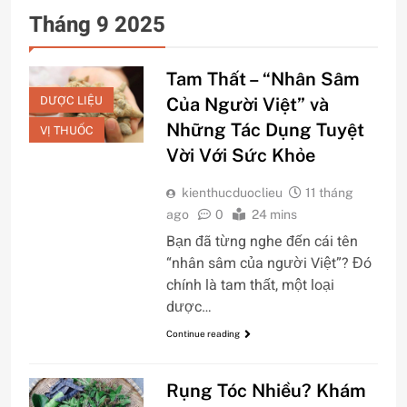
Tháng 9 2025
Tam Thất – “Nhân Sâm
DƯỢC LIỆU
Của Người Việt” và
Những Tác Dụng Tuyệt
VỊ THUỐC
Vời Với Sức Khỏe
kienthucduoclieu
11 tháng
ago
0
24 mins
Bạn đã từng nghe đến cái tên
“nhân sâm của người Việt”? Đó
chính là tam thất, một loại
dược…
Continue reading
Rụng Tóc Nhiều? Khám