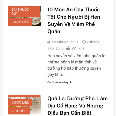
10 Món Ăn Cây Thuốc
BÀI THUỐC
QUÝ
Tốt Cho Người Bị Hen
DƯỢC LIỆU
Suyễn Và Viêm Phế
Quản
kienthucduoclieu
2 tháng
ago
0
22 mins
Hen suyễn và viêm phế quản là
những bệnh lý mãn tính về
đường hô hấp thường xuyên
gây khó…
Continue reading
BÀI THUỐC
QUÝ
Quả Lê: Dưỡng Phế, Làm
DƯỢC LIỆU
Dịu Cổ Họng Và Những
VỊ THUỐC
Điều Bạn Cần Biết