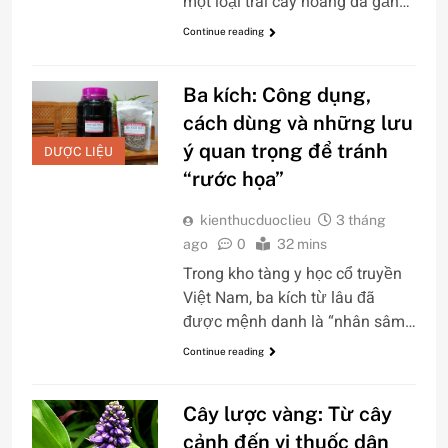
một loại trái cây hoang dã gắn…
Continue reading
Ba kích: Công dụng,
cách dùng và những lưu
ý quan trọng để tránh
DƯỢC LIỆU
“rước họa”
kienthucduoclieu
3 tháng
ago
0
32 mins
Trong kho tàng y học cổ truyền
Việt Nam, ba kích từ lâu đã
được mệnh danh là “nhân sâm…
Continue reading
Cây lược vàng: Từ cây
cảnh đến vị thuốc dân