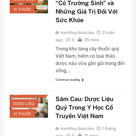
“Cỏ Trường Sinh” và
VỊ THUỐC
Những Giá Trị Đối Với
Sức Khỏe
kienthucduoclieu
3 tuần
ago
0
25 mins
Trong kho tàng cây thuốc quý
Việt Nam, hiếm có loại thảo
dược nào vừa gần gũi trong đời
sống,…
Continue reading
BÀI THUỐC
QUÝ
Sâm Cau: Dược Liệu
DƯỢC LIỆU
Quý Trong Y Học Cổ
VỊ THUỐC
Truyền Việt Nam
kienthucduoclieu
1 tháng
ago
0
21 mins