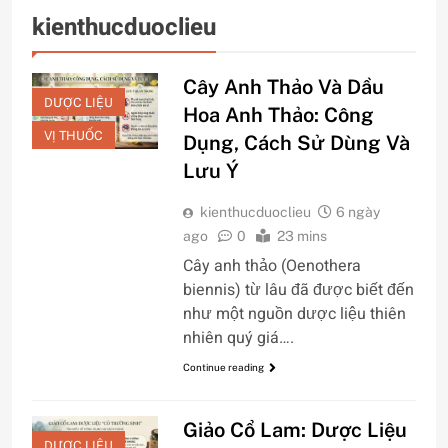
kienthucduoclieu
Cây Anh Thảo Và Dầu
DƯỢC LIỆU
Hoa Anh Thảo: Công
VỊ THUỐC
Dụng, Cách Sử Dùng Và
Lưu Ý
kienthucduoclieu
6 ngày
ago
0
23 mins
Cây anh thảo (Oenothera
biennis) từ lâu đã được biết đến
như một nguồn dược liệu thiên
nhiên quý giá….
Continue reading
Giảo Cổ Lam: Dược Liệu
DƯỢC LIỆU