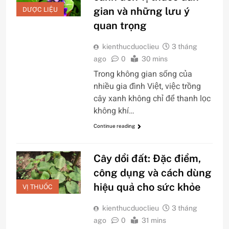
gian và những lưu ý
DƯỢC LIỆU
quan trọng
kienthucduoclieu
3 tháng
ago
0
30 mins
Trong không gian sống của
nhiều gia đình Việt, việc trồng
cây xanh không chỉ để thanh lọc
không khí…
Continue reading
Cây dổi đất: Đặc điểm,
công dụng và cách dùng
hiệu quả cho sức khỏe
VỊ THUỐC
kienthucduoclieu
3 tháng
ago
0
31 mins