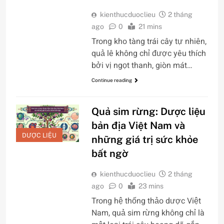
kienthucduoclieu
2 tháng
ago
0
21 mins
Trong kho tàng trái cây tự nhiên,
quả lê không chỉ được yêu thích
bởi vị ngọt thanh, giòn mát…
Continue reading
Quả sim rừng: Dược liệu
bản địa Việt Nam và
DƯỢC LIỆU
những giá trị sức khỏe
bất ngờ
kienthucduoclieu
2 tháng
ago
0
23 mins
Trong hệ thống thảo dược Việt
Nam, quả sim rừng không chỉ là