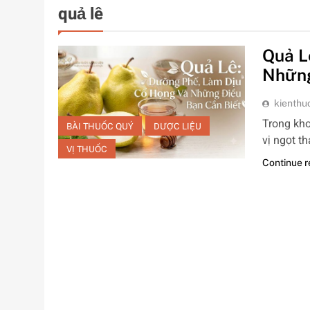
quả lê
Quả L
Những
kienthu
Trong kho
BÀI THUỐC QUÝ
DƯỢC LIỆU
vị ngọt t
VỊ THUỐC
Continue 