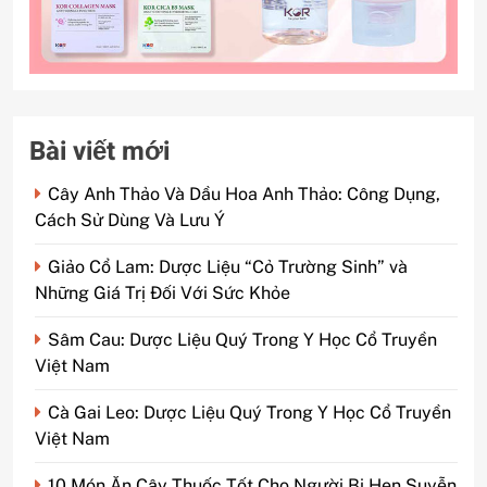
Bài viết mới
Cây Anh Thảo Và Dầu Hoa Anh Thảo: Công Dụng,
Cách Sử Dùng Và Lưu Ý
Giảo Cổ Lam: Dược Liệu “Cỏ Trường Sinh” và
Những Giá Trị Đối Với Sức Khỏe
Sâm Cau: Dược Liệu Quý Trong Y Học Cổ Truyền
Việt Nam
Cà Gai Leo: Dược Liệu Quý Trong Y Học Cổ Truyền
Việt Nam
10 Món Ăn Cây Thuốc Tốt Cho Người Bị Hen Suyễn