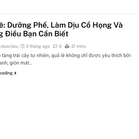
ê: Dưỡng Phế, Làm Dịu Cổ Họng Và
 Điều Bạn Cần Biết
cduoclieu
2 tháng ago
0
21 mins
 tàng trái cây tự nhiên, quả lê không chỉ được yêu thích bởi
hanh, giòn mát…
reading