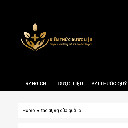
Skip
to
content
Kienthucduoclieu.
Cung cấp thông kiến thức về dược liệu đầy đủ chính 
TRANG CHỦ
DƯỢC LIỆU
BÀI THUỐC QUÝ
Home
tác dụng của quả lê