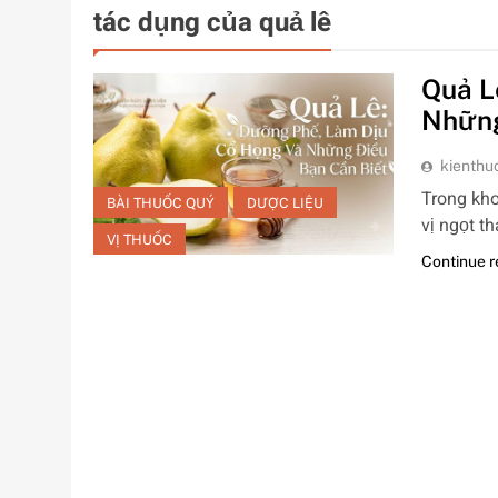
tác dụng của quả lê
Quả L
Những
kienthu
Trong kho
BÀI THUỐC QUÝ
DƯỢC LIỆU
vị ngọt t
VỊ THUỐC
Continue 