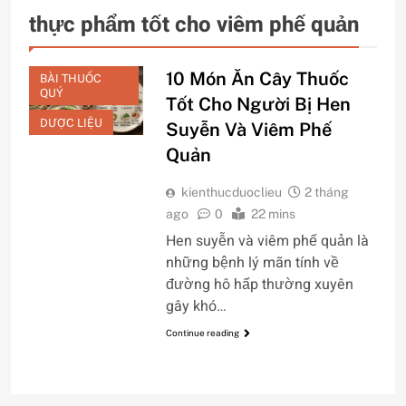
thực phẩm tốt cho viêm phế quản
10 Món Ăn Cây Thuốc
BÀI THUỐC
QUÝ
Tốt Cho Người Bị Hen
DƯỢC LIỆU
Suyễn Và Viêm Phế
Quản
kienthucduoclieu
2 tháng
ago
0
22 mins
Hen suyễn và viêm phế quản là
những bệnh lý mãn tính về
đường hô hấp thường xuyên
gây khó…
Continue reading