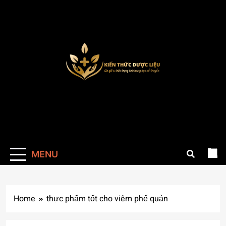
Skip
to
content
Kienthucduoclieu
Cung cấp thông kiến thức về dược liệu đầy
đủ chính xác
MENU
Home
thực phẩm tốt cho viêm phế quản