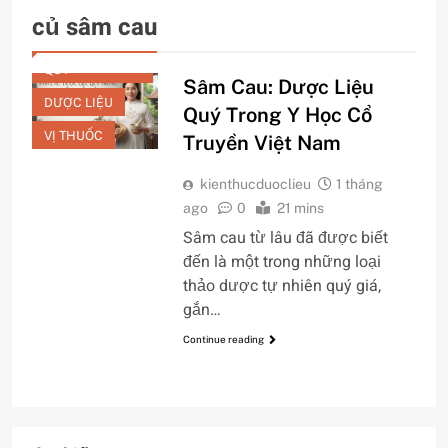
củ sâm cau
BÀI THUỐC
QUÝ
Sâm Cau: Dược Liệu
DƯỢC LIỆU
Quý Trong Y Học Cổ
VỊ THUỐC
Truyền Việt Nam
kienthucduoclieu
1 tháng
ago
0
21 mins
Sâm cau từ lâu đã được biết
đến là một trong những loại
thảo dược tự nhiên quý giá,
gắn…
Continue reading