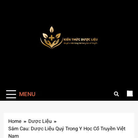
Skip
to
content
Kienthucduoclieu
Cung cấp thông kiến thức về dược liệu đầy
đủ chính xác
MENU
Home
Dược Liệu
Sâm Cau: Dược Liệu Quý Trong Y Học Cổ Truyền Việt
Nam