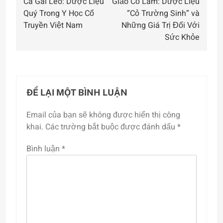
Cà Gai Leo: Dược Liệu
Giảo Cổ Lam: Dược Liệu
hướng
Quý Trong Y Học Cổ
“Cỏ Trường Sinh” và
bài
Truyền Việt Nam
Những Giá Trị Đối Với
Sức Khỏe
viết
ĐỂ LẠI MỘT BÌNH LUẬN
Email của bạn sẽ không được hiển thị công
khai.
Các trường bắt buộc được đánh dấu
*
Bình luận
*