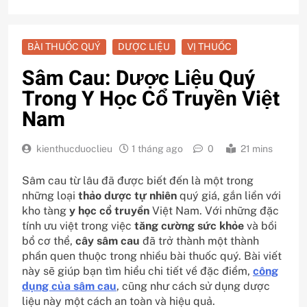
BÀI THUỐC QUÝ
DƯỢC LIỆU
VỊ THUỐC
Sâm Cau: Dược Liệu Quý
Trong Y Học Cổ Truyền Việt
Nam
kienthucduoclieu
1 tháng ago
0
21 mins
Sâm cau từ lâu đã được biết đến là một trong
những loại
thảo dược tự nhiên
quý giá, gắn liền với
kho tàng
y học cổ truyền
Việt Nam. Với những đặc
tính ưu việt trong việc
tăng cường sức khỏe
và bồi
bổ cơ thể,
cây sâm cau
đã trở thành một thành
phần quen thuộc trong nhiều bài thuốc quý. Bài viết
này sẽ giúp bạn tìm hiểu chi tiết về đặc điểm,
công
dụng của sâm cau
, cũng như cách sử dụng dược
liệu này một cách an toàn và hiệu quả.