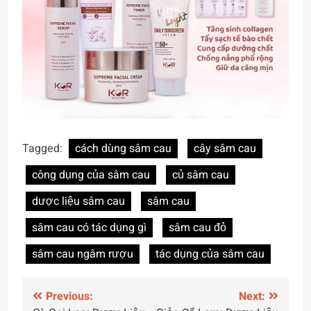
Tagged:
cách dùng sâm cau
cây sâm cau
công dụng của sâm cau
củ sâm cau
dược liệu sâm cau
sâm cau
sâm cau có tác dụng gì
sâm cau đỏ
sâm cau ngâm rượu
tác dụng của sâm cau
Điều
Previous:
Next: