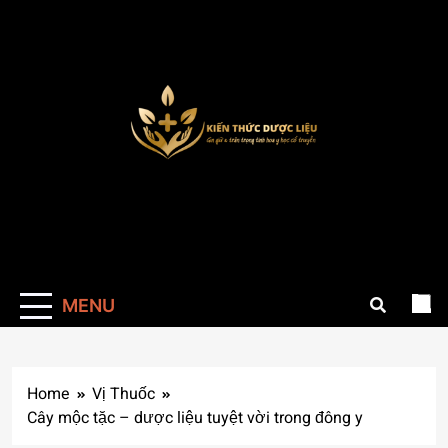
Skip
to
content
Kienthucduoclieu
Cung cấp thông kiến thức về dược liệu đầy
đủ chính xác
MENU
Home
Vị Thuốc
Cây mộc tặc – dược liệu tuyệt vời trong đông y