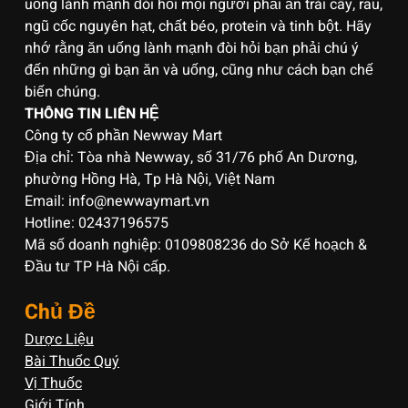
uống lành mạnh đòi hỏi mọi người phải ăn trái cây, rau,
ngũ cốc nguyên hạt, chất béo, protein và tinh bột. Hãy
nhớ rằng ăn uống lành mạnh đòi hỏi bạn phải chú ý
đến những gì bạn ăn và uống, cũng như cách bạn chế
biến chúng.
THÔNG TIN LIÊN HỆ
Công ty cổ phần Newway Mart
Địa chỉ: Tòa nhà Newway, số 31/76 phố An Dương,
phường Hồng Hà, Tp Hà Nội, Việt Nam
Email: info@newwaymart.vn
Hotline: 02437196575
Mã số doanh nghiệp: 0109808236 do Sở Kế hoạch &
Đầu tư TP Hà Nội cấp.
Chủ Đề
Dược Liệu
Bài Thuốc Quý
Vị Thuốc
Giới Tính