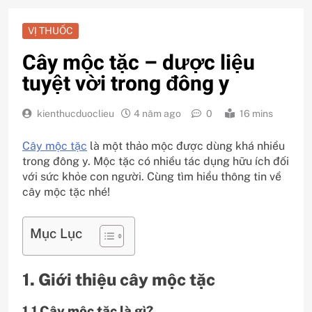
VỊ THUỐC
Cây mộc tặc – dược liệu
tuyệt vời trong đông y
kienthucduoclieu
4 năm ago
0
16 mins
Cây mộc tặc
là một thảo mộc được dùng khá nhiều
trong đông y. Mộc tặc có nhiều tác dụng hữu ích đối
với sức khỏe con người. Cùng tìm hiểu thông tin về
cây mộc tặc nhé!
Mục Lục
1. Giới thiệu cây mộc tặc
1.1 Cây mộc tặc là gì?