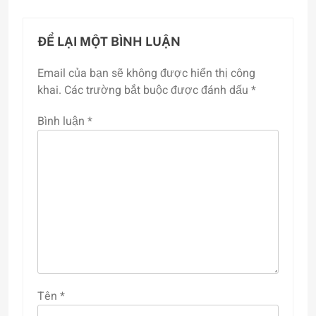
viết
ĐỂ LẠI MỘT BÌNH LUẬN
Email của bạn sẽ không được hiển thị công
khai.
Các trường bắt buộc được đánh dấu
*
Bình luận
*
Tên
*