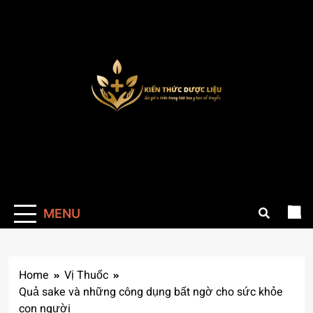
Skip
to
content
Kienthucduoclieu
Cung cấp thông kiến thức về dược liệu đầy
đủ chính xác
MENU
Home
Vị Thuốc
Quả sake và những công dụng bất ngờ cho sức khỏe
con người