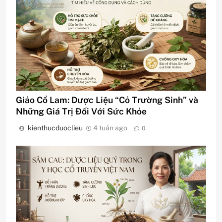
Giảo Cổ Lam: Dược Liệu “Cỏ Trường Sinh” và
Những Giá Trị Đối Với Sức Khỏe
kienthucduoclieu
4 tuần ago
0